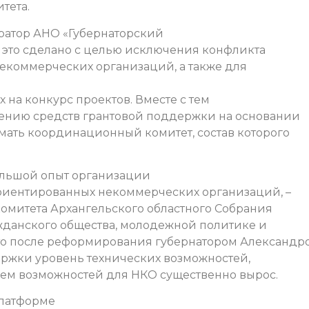
тета.
атор АНО «Губернаторский
в, это сделано с целью исключения конфликта
некоммерческих организаций, а также для
на конкурс проектов. Вместе с тем
ению средств грантовой поддержки на основании
ать координационный комитет, состав которого
ольшой опыт организации
риентированных некоммерческих организаций, –
комитета Архангельского областного Собрания
ажданского общества, молодежной политике и
 что после реформирования губернатором Александр
ржки уровень технических возможностей,
ъем возможностей для НКО существенно вырос.
платформе