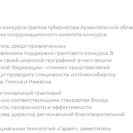
 конкурса грантов губернатора Архангельской обла
ии координационного комитета конкурса.
ета, среди привлеченных
равлениям поддержки грантового конкурса. В
ен своей широкой географией: в него вошли
йской Федерации – помимо представителей
дут проводить специалисты из Новосибирска,
ы, Томска и Ижевска.
егиональный грантовый
льно соответствующими стандартам Фонда
ости, прозрачности и эффективности
лова, директор региональной благотворительной
циальных технологий «Гарант», заместитель