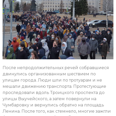
После непродолжительных речей собравшиеся
двинулись организованным шествием по
улицам города. Люди шли по тротуарам и не
мешали движению транспорта. Протестующие
проследовали вдоль Троицкого проспекта до
улицы Выучейского, а затем повернули на
Чумбаровку и вернулись обратно на площадь
Ленина. После того, как стемнело, многие зажгли