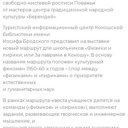
свободно-кистевой росписи Поважья
от мастеров центра традиционной народной
культуры «Берендей».
Туристский информационный центр Коношской
библиотеки имени
Иосифа Бродского представил на выставке
новый маршрут для школьников «Физики и
лирики, или За лаврами в Коношу». В основу
названия маршрута положен культурный
феномен 1950–60-х годов – спор между
«физиками» и «лириками» о приоритете
естественных
и гуманитарных наук.
В рамках маршрута-квеста учащиеся делятся на
команды («физиков» и «лириков»), выполняют
задания, развивающие творческое и инженерное
мышление, и
посещают места, связанные с двумя знаковыми