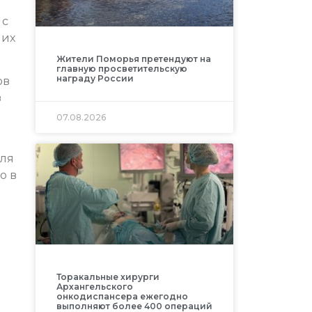
 с
них
Жители Поморья претендуют на
главную просветительскую
награду России
ов
з
07.08.2026
для
о в
Торакальные хирурги
Архангельского
онкодиспансера ежегодно
выполняют более 400 операций