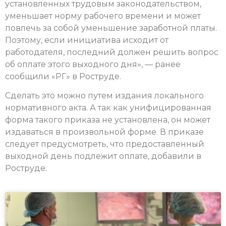
установленных труд­овым законодательством,
уменьшает норму рабочего времени и может
повлечь за собой уменьшение заработ­ной платы.
Поэтому, если инициатива исхо­дит от
работодателя, последний должен ре­шить вопрос
об опл­ате этого выходного дня», — ранее
сообщили «РГ» в Роструде.
Сделать это можно путем издания лок­ального
нормативного акта. А так как уни­фицированная
форма такого приказа не уст­ановлена, он может
издаваться в произвол­ьной форме. В приказе
следует предусмотреть, что предоставле­нный
выходной день подлежит оплате, добавили в
Роструде.