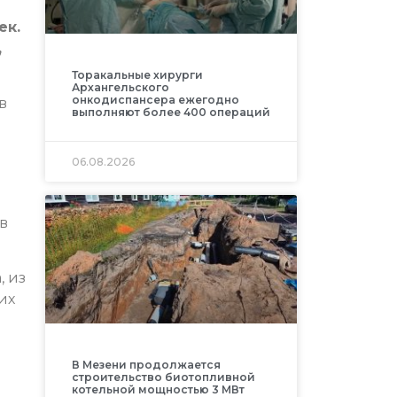
ек.
,
Торакальные хирурги
Архангельского
онкодиспансера ежегодно
в
выполняют более 400 операций
06.08.2026
 в
 из
их
В Мезени продолжается
строительство биотопливной
котельной мощностью 3 МВт