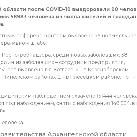
й области после COVID-19 выздоровели 90 челов
ись 58983 человека из числа жителей и граждан
а.
астным референс-центром выявлено 75 новых случае
перативном штабе.
Роспотребнадзора, среди новых заболевших: 38
(один из заболевших – сотрудник предприятия,
чаев выявлено в г. Котласе; 4 – в Красноборском
и Пинежском районах; 2 – в Плесецком районе; по 1 –
дицинским наблюдением охвачено 151444 человека,
ся под наблюдением, сняты с наблюдения 148 534, в 
в».
человека.
Правительства Архангельской области