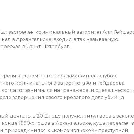
был застрелен криминальный авторитет Али Гейдаро
нал в Архангельске, входил в так называемую
ереехал в Санкт-Петербург.
преля в одном из московских фитнес-клубов.
тнего криминального авторитета Али Гейдарова.
 когда тот занимался на тренажере, и сделал нескол
После завершения своего кровавого дела убийца
 деятель, в 2012 году получил титул вора в законе
конце 1990-х годов в Архангельске, куда переехал в
я он присоединился к «комсомольской» преступной