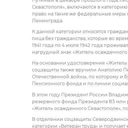
Путиным в декабре прошлого года, ли
Севастополя», включаются в категори
право на такие же федеральные меры 
Ленинграда.
К данной категории относятся гражда
лица без гражданства, которые во вре
1941 года по 4 июля 1942 года прожив
нагрудный знак «Житель осажденного 
На основании удостоверения «Житель
соцзащиты также вручили Анатолию П
Отечественной войны, по которому и
Пенсионного фонда и по линии социа
В этом году Президент России Влади
резервного фонда Президента 83 млн 
«Житель осажденного Севастополя», по
В отделении соцзащиты Северодвинска
категории «Ветеран труда» и получа