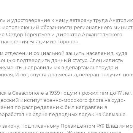
я» и удостоверение к нему ветерану труда Анатоли
и исполняющий обязанности регионального минист
тия Федор Терентьев и директор Архангельского
 населения Владимир Торопов.
м отделении социальной защиты населения, куда
омощью подтвердить данный статус. Специалисты
кументы, направили их в департамент труда и
оля. И вот, спустя два месяца, ветеран получил но
 в Севастополе в 1939 году и прожил там до 17 лет.
есский институт военно-морского флота на судо-
чания по распределению был направлен в
проработал на сдаче подводных лодок на Севмаше.
му закону, подписанному Президентом РФ Владими