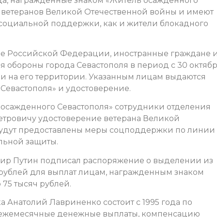
ца, награжденные знаком «Житель осажденного
ю ветеранов Великой Отечественной войны и имеют
социальной поддержки, как и жители блокадного
не Российской Федерации, иностранные граждане 
мя обороны города Севастополя в период с 30 октяб
али на его территории. Указанным лицам выдаются
Севастополя» и удостоверение.
 осажденного Севастополя» сотрудники отделения
етровичу удостоверение ветерана Великой
 будут предоставлены меры соцподдержки по линии
льной защиты.
мир Путин подписал распоряжение о выделении из
рублей для выплат лицам, награжденным знаком
 75 тысяч рублей.
 Анатолий Лавриненко состоит с 1995 года по
ет ежемесячные денежные выплаты, компенсацию