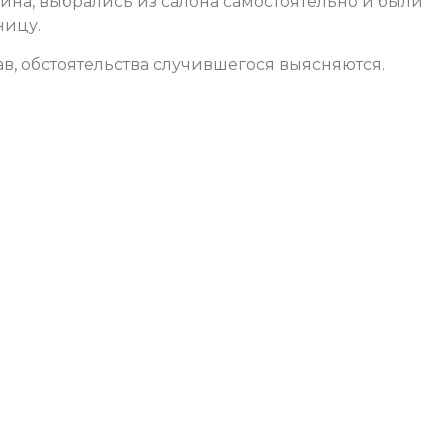
щина, выбрались из салона самостоятельно и были
ницу.
в, обстоятельства случившегося выясняются.