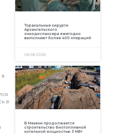
Торакальные хирурги
Архангельского
онкодиспансера ежегодно
выполняют более 400 операций
06.08.2026
 в
лся
сь в
В Мезени продолжается
ы
строительство биотопливной
котельной мощностью 3 МВт