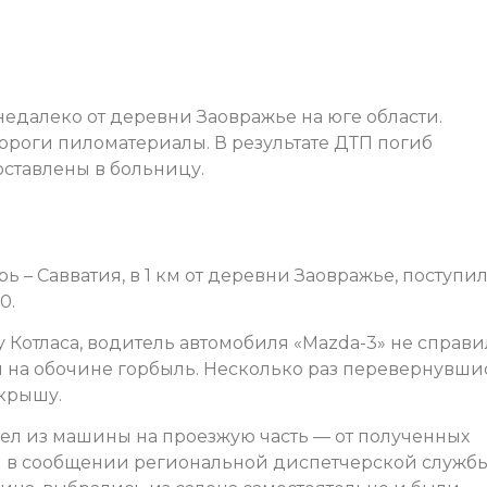
едалеко от деревни Заовражье на юге области.
ороги пиломатериалы. В результате ДТП погиб
ставлены в больницу.
рь – Савватия, в 1 км от деревни Заовражье, поступил
0.
у Котласа, водитель автомобиля «Mazda-3» не справи
й на обочине горбыль. Несколько раз перевернувши
 крышу.
ел из машины на проезжую часть — от полученных
тся в сообщении региональной диспетчерской служб