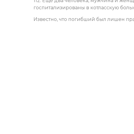
112. Еще два человека, мужчина и жен
госпитализированы в котласскую боль
Известно, что погибший был лишен пра