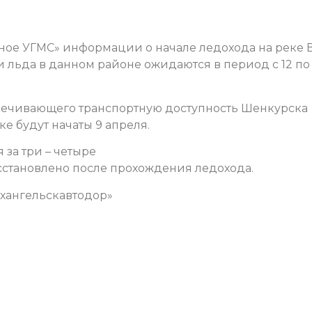
ное УГМС» информации о начале ледохода на реке 
льда в данном районе ожидаются в период с 12 по 
ечивающего транспортную доступность Шенкурска
ке будут начаты 9 апреля.
 за три – четыре
сстановлено после прохождения ледохода.
рхангельскавтодор»