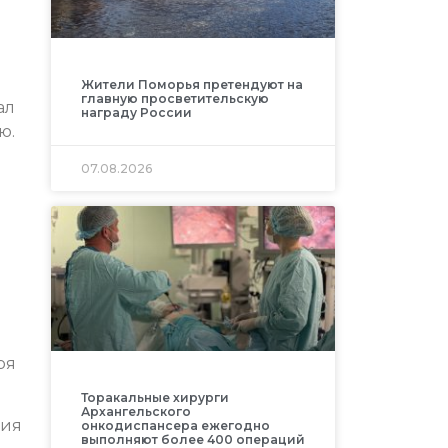
Жители Поморья претендуют на
главную просветительскую
ал
награду России
ю.
07.08.2026
ря
Торакальные хирурги
Архангельского
ния
онкодиспансера ежегодно
выполняют более 400 операций