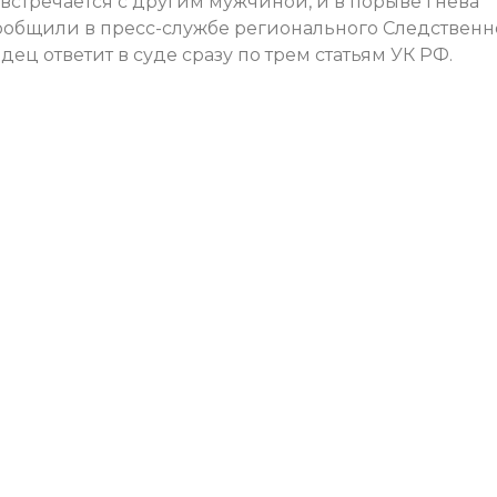
 встречается с другим мужчиной, и в порыве гнева
сообщили в пресс-службе регионального Следственн
ец ответит в суде сразу по трем статьям УК РФ.