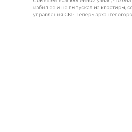
с бывшей возлюбленной узнал, что она
избил ее и не выпускал из квартиры, 
управления СКР. Теперь архангелогород