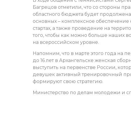
В ходе общения с теннисистами Серг
Багрецов отметили, что со стороны пра
областного бюджета будет продолжена
основных – комплексное обеспечение 
стартах, а также проведение на терри
того, чтобы как можно больше наших в
на всероссийском уровне.
Напомним, что в марте этого года на 
до 16 лет в Архангельске женская сбо
выступить на первенстве России, котор
девушек активный тренировочный проц
формируют свою стратегию.
Министерство по делам молодежи и сп