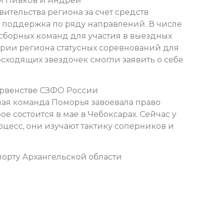
ей Пивков и Андрей
вительства региона за счет средств
 поддержка по ряду направлений. В числе
сборных команд для участия в выездных
тории региона статусных соревнований для
осходящих звездочек смогли заявить о себе
первенстве СЗФО России
рная команда Поморья завоевала право
ое состоится в мае в Чебоксарах. Сейчас у
есс, они изучают тактику соперников и
орту Архангельской области