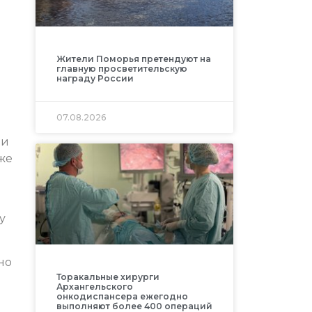
Жители Поморья претендуют на
главную просветительскую
награду России
07.08.2026
 и
же
у
но
Торакальные хирурги
Архангельского
онкодиспансера ежегодно
выполняют более 400 операций