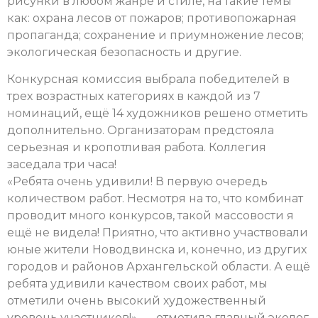
рисунки в любом жанре и стиле, на такие темы
как: охрана лесов от пожаров; противопожарная
пропаганда; сохранение и приумножение лесов;
экологическая безопасность и другие.
Конкурсная комиссия выбрала победителей в
трех возрастных категориях в каждой из 7
номинаций, ещё 14 художников решено отметить
дополнительно. Организаторам предстояла
серьезная и кропотливая работа. Коллегия
заседала три часа!
«Ребята очень удивили! В первую очередь
количеством работ. Несмотря на то, что комбинат
проводит много конкурсов, такой массовости я
ещё не видела! Приятно, что активно участвовали
юные жители Новодвинска и, конечно, из других
городов и районов Архангельской области. А ещё
ребята удивили качеством своих работ, мы
отметили очень высокий художественный
уровень участников!», — отметила главный эколог