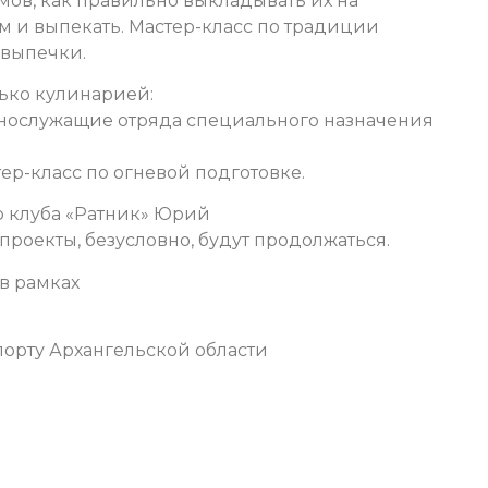
мов, как правильно выкладывать их на
ом и выпекать. Мастер-класс по традиции
 выпечки.
ько кулинарией:
нослужащие отряда специального назначения
р-класс по огневой подготовке.
о клуба «Ратник» Юрий
роекты, безусловно, будут продолжаться.
в рамках
орту Архангельской области