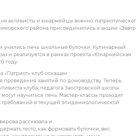
ня активисты и юнармейцы военно-патриотическо
риморского района присоединились к акции «Завтр
ми учились печь школьные булочки. Кулинарный
раз и реализуется в рамках проекта «Юнармейская
0 году.
а «Патриот» клуб оснащен
 проведения занятий по домоводству. Теперь
тивиста клуба, педагога Заостровской школы
огут научиться печь. Мастер-классы проходят
х требований в текущей эпидемиологической
верова рассказала и
держать тесто, как формовать булочки, вес