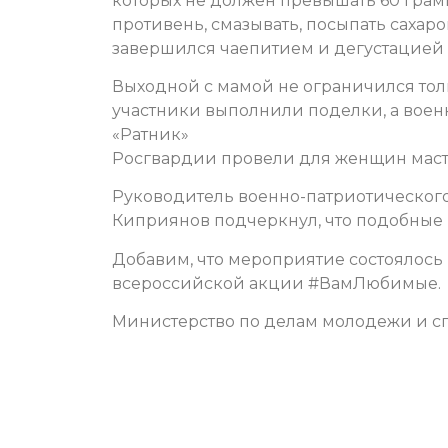
которых не должен превышать 60 грам
противень, смазывать, посыпать сахар
завершился чаепитием и дегустацией
Выходной с мамой не ограничился тол
участники выполнили поделки, а
воен
«Ратник»
Росгвардии провели для женщин масте
Руководитель военно-патриотическог
Киприянов подчеркнул, что подобные п
Добавим, что мероприятие состоялось 
всероссийской акции #ВамЛюбимые.
Министерство по делам молодежи и сп