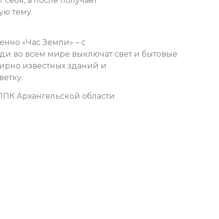
 себя, а после получает
ю тему.
енно «Час Земли» – с
юди во всем мире выключат свет и бытовые
мирно известных зданий и
ветку.
ЛПК Архангельской области