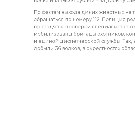
волка и 15 тысяч рублей – за добычу са
По фактам выхода диких животных на 
обращаться по номеру 112. Полиция ре
проводятся проверки специалистов-охо
мобилизованы бригады охотников, кон
и единой диспетчерской службы. Так, 
добыли 36 волков, в окрестностях облас