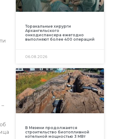
Торакальные хирурги
Архангельского
о
онкодиспансера ежегодно
выполняют более 400 операций
сти
06.08.2026
 –
 об
В Мезени продолжается
амца
строительство биотопливной
котельной мощностью 3 МВт