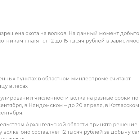
разрешена охота на волков. На данный момент добыт
хотникам платят от 12 до 15 тысяч рублей в зависимо
нных пунктах в областном минлеспроме считают
у в лесах.
гулировании численности волка на разные сроки по
сентября, в Няндомском – до 20 апреля, в Котласском
сентября.
ительством Архангельской области принято решение
волка: оно составляет 12 тысяч рублей за добычу с