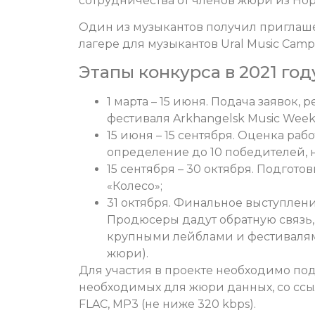
сотрудничества от членов жюри из Но
Один из музыкантов получил приглаш
лагере для музыкантов Ural Music Camp
Этапы конкурса в 2021 год
1 марта – 15 июня. Подача заявок,
фестиваля Arkhangelsk Music Week
15 июня – 15 сентября. Оценка ра
определение до 10 победителей, 
15 сентября – 30 октября. Подгот
«Колесо»;
31 октября. Финальное выступлен
Продюсеры дадут обратную связь,
крупными лейблами и фестивалями
жюри).
Для участия в проекте необходимо под
необходимых для жюри данных, со ссылк
FLAC, MP3 (не ниже 320 kbps).