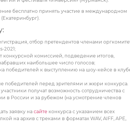
рвегии и фестиваля «Инверсия» (Мурманск).
ение бесплатно принять участие в международном
 (Екатеринбург).
у:
 регистрация, отбор претендентов членами оргкомите
s-2021;
бот конкурсной комиссией, подведение итогов,
набравших наибольшее число голосов;
овка победителей к выступлению на шоу-кейсе в клуб
ие победителей перед зрителями и жюри конкурса.
 участники получат возможность сотрудничества с
 в России и за рубежом (на усмотрение членов
ать заявку на
сайте
конкурса с указанием всех
ой на архив с треками в форматах WAV, AIFF, APE,