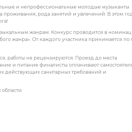
альные и непрофессиональные молодые музыканты
ста проживания, рода занятий и увлечений. В этом го
га!
узыкальным жанрам. Конкурс проводится в номина
ого жанра». От каждого участника принимается по 
тся, работы не рецензируются. Проезд до места
ние и питание финалисты оплачивают самостоятел
ех действующих санитарных требований и
 области