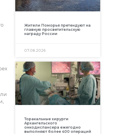
го
Жители Поморья претендуют на
главную просветительскую
награду России
07.08.2026
рех
или
и,
Торакальные хирурги
Архангельского
онкодиспансера ежегодно
выполняют более 400 операций