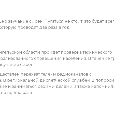
шно звучание сирен. Пугаться не стоит, это будет все
торую проводят два раза в год.
рхангельской области пройдет проверка технического
рализованного оповещения населения. В течение т
звучание сирен.
уществлен перехват теле- и радиоканалов с
 В региональной диспетческой службе-112 попрос
ие и заниматься своими делами, а также напомнил
но по два раза.