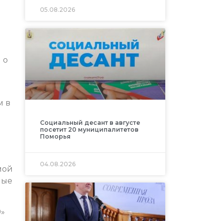
05.08.2026
 о
м в
Социальный десант в августе
посетит 20 муниципалитетов
Поморья
04.08.2026
мой
ные
9»