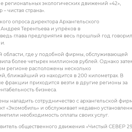
ле региональных экологических движений «42»,
 – чистая страна».
ткого опроса директора Архангельского
Андрея Терентьева и упрёков в
 ведь глава предприятия весь прошлый год говорил
и.
й области, где у подобной фирмы, обслуживающей
авила более четырех миллионов рублей. Однако зате
том регионе расположены несколько
, ближайший из находится в 200 километрах. В
ые фракции приходится везти в другие регионы за
ентабельность бизнеса.
ены наладить сотрудничество с архангельской фир
ект «Экомобиль» и обслуживает недавно установлен
метили необходимость оплаты своих услуг.
авитель общественного движения «Чистый СЕВЕР 2