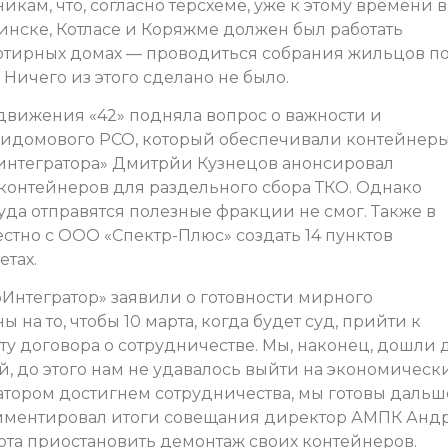
ам, что, согласно терсхеме, уже к этому времени в
инске, Котласе и Коряжме должен был работать
артирных домах — проводиться собрания жильцов п
Ничего из этого сделано не было.
движения «42» подняла вопрос о важности и
идомового РСО, который обеспечивали контейнер
коинтегратора» Дмитрйи Кузнецов анонсировал
 контейнеров для раздельного сбора ТКО. Однако
куда отправятся полезные фракции не смог. Также в
стно с ООО «Спектр-Плюс» создать 14 пунктов
тах.
нтегратор» заявили о готовности мирного
на то, чтобы 10 марта, когда будет суд, прийти к
у договора о сотрудничестве. Мы, наконец, дошли 
 до этого нам не удавалось выйти на экономическ
атором достигнем сотрудничества, мы готовы дальш
омментировал итоги совещания директор АМПК Анд
арта приостановить демонтаж своих контейнеров.