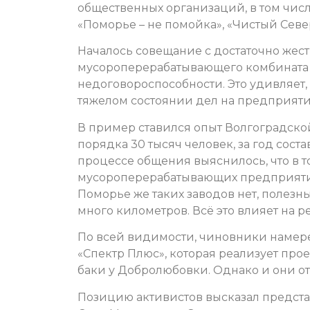
общественных организаций, в том чис
«Поморье – не помойка», «Чистый Север
Началось совещание с достаточно жес
мусороперерабатывающего комбината 
недоговороспособности. Это удивляет,
тяжелом состоянии дел на предприяти
В пример ставился опыт Волгоградско
порядка 30 тысяч человек, за год сост
процессе общения выяснилось, что в 
мусороперерабатывающих предприятий
Поморье же таких заводов нет, полезн
много километров. Всё это влияет на р
По всей видимости, чиновники намер
«Спектр Плюс», которая реализует про
баки у Добролюбовки. Однако и они от
Позицию активистов высказал предст