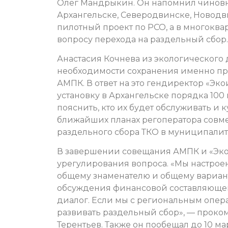
Олег Мандрыкин. Он напомнил чиновник
Архангельске, Северодвинске, Новодв
пилотный проект по РСО, а в многокв
вопросу перехода на раздельный сбор. 
Анастасия Кочнева из экологического 
необходимости сохранения именно пр
АМПК. В ответ на это гендиректор «Э
установку в Архангельске порядка 100
пояснить, кто их будет обслуживать и 
ближайших планах регоператора совме
раздельного сбора ТКО в муниципалите
В завершении совещания АМПК и «ЭкоИ
урегулирования вопроса. «Мы настроены 
общему знаменателю и общему вариант
обсуждения финансовой составляющей,
диалог. Если мы с региональным опер
развивать раздельный сбор», — прок
Терентьев. Также он пообещал до 10 м