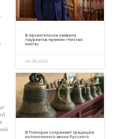
о
В Архангельске назвали
лауреатов премии «Чистая
ы
книга»
04.08.2026
до
ий
е
рей
В Поморье сохраняют традиции
колокольного звона Русского