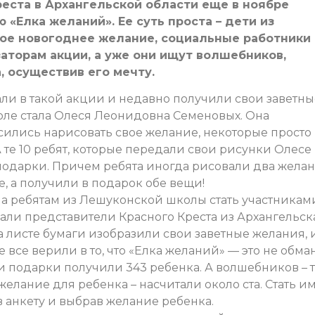
еста в Архангельской области еще в ноябре
«Елка желаний». Ее суть проста – дети из
ое новогоднее желание, социальные работники 
аторам акции, а уже они ищут волшебников,
, осуществив его мечту.
ли в такой акции и недавно получили свои заветны
оле стала Олеся Леонидовна Семеновых. Она
ласились нарисовать свое желание, некоторые просто
 те 10 ребят, которые передали свои рисунки Олесе
одарки. Причем ребята иногда рисовали два жела
е, а получили в подарок обе вещи!
а ребятам из Лешуконской школы стать участникам
зали представители Красного Креста из Архангельска
листе бумаги изобразили свои заветные желания, 
 все верили в то, что «Елка желаний» — это не обман
ои подарки получили 343 ребенка. А волшебников – т
елание для ребенка – насчитали около ста. Стать и
 анкету и выбрав желание ребенка.