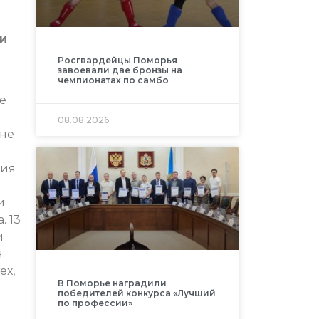
и
Росгвардейцы Поморья
завоевали две бронзы на
чемпионатах по самбо
е
08.08.2026
 не
ния
и
. 13
и
.
ех,
В Поморье наградили
м
победителей конкурса «Лучший
по профессии»