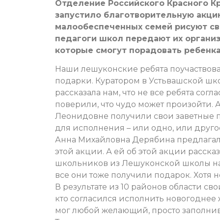
Отделение Российского Красного Кр
запустило благотворительную акцию 
малообеспеченных семей рисуют св
педагоги школ передают их организ
которые смогут порадовать ребенка
Наши лешуконские ребята поучаствова
подарки. Куратором в Устьвашской шк
рассказала нам, что не все ребята сог
поверили, что чудо может произойти. А
Леонидовне получили свои заветные п
для исполнения – или одно, или друго
Анна Михайловна Дерябина предлагал
этой акции. А ей об этой акции расска
школьников из Лешуконской школы на 
все они тоже получили подарок. Хотя не
В результате из 10 районов области св
кто согласился исполнить новогоднее ж
мог любой желающий, просто заполнив