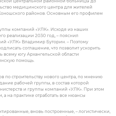
янской центральной районной больницы до
ельство медицинского центра для жителей
и Коношского районов. Основным его профилем
руппы компаний «УЛК». Исходя из наших
го реализации 2030 год, – пояснил
ий «УЛК» Владимир Буторин. – Поэтому
одписать соглашение, что позволит ускорить
ть всему югу Архангельской области
инскую помощь.
в по строительству нового центра, по мнению
здание рабочей группы, в состав которой
истерств и группы компаний «УЛК». При этом
, а на практике отработать все нюансы
тированные, вновь построенные, – логистически,