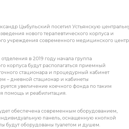
ександр Цыбульский посетил Устьянскую центральн
озведения нового терапевтического корпуса и
ого учреждения современного медицинского центр
 отделения в 2019 году начала группа
ого корпуса будут располагаться приемный
уточного стационара и процедурный кабинет
тьем – дневной стационар и кабинеты
руется увеличение коечного фонда по таким
ая помощь и реабилитация.
будет обеспечена современным оборудованием,
т индивидуальную панель, оснащенную кнопкой
ты будут оборудованы туалетом и душем.