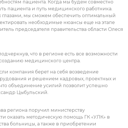
бностям пациента. Когда мы будем совместно
уть пациента и путь медицинского работника.
х глазами, мы сможем обеспечить оптимальный
рректировать необходимые нюансы еще на этапе
титель председателя правительства области Олеся
дчеркнув, что в регионе есть все возможности
 созданию медицинского центра.
если компания берет на себя возведение
борудования и решением кадровых, проектных и
 что объединение усилий позволит успешно
ександр Цыбульский.
ва региона поручил министерству
ти оказать методическую помощь ГК «УЛК» в
ства больницы, а также в приобретении