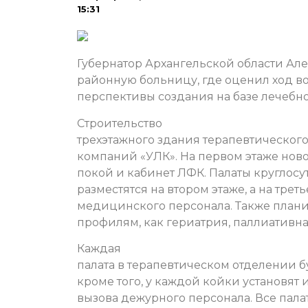
15:31
Губернатор Архангельской области Ал
районную больницу, где оценил ход в
перспективы создания на базе лечебн
Строительство
трехэтажного здания терапевтического
компаний «УЛК». На первом этаже нов
покой и кабинет ЛФК. Палаты круглос
разместятся на втором этаже, а на тре
медицинского персонала. Также плани
профилям, как гериатрия, паллиативн
Каждая
палата в терапевтическом отделении 
кроме того, у каждой койки установя
вызова дежурного персонала. Все пала