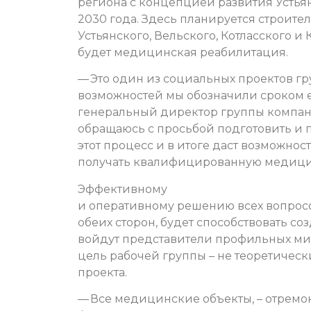
региона с концепцией развития Усть
2030 года. Здесь планируется строит
Устьянского, Вельского, Котласского 
будет медицинская реабилитация.
— Это один из социальных проектов г
возможностей мы обозначили сроком е
генеральный директор группы компан
обращаюсь с просьбой подготовить и п
этот процесс и в итоге даст возможнос
получать квалифицированную медиц
Эффективному
и оперативному решению всех вопросо
обеих сторон, будет способствовать со
войдут представители профильных мин
цель рабочей группы – не теоретически
проекта.
— Все медицинские объекты, – отремон