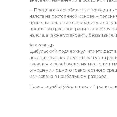
внесения изменений в областной закон
— Предлагаю освободить многодетные 
налога на постоянной основе, – поясни
приняли решение освободить их от упла
предлагаю распространить эту меру п
налога, а также установить беззаявит
Александр
Цыбульский подчеркнул, что это даст
последствия, которые связаны с огра
касается и освобождения многодетных 
отношении одного транспортного средс
исчислена в наибольшем размере.
Пресс-служба Губернатора и Правитель