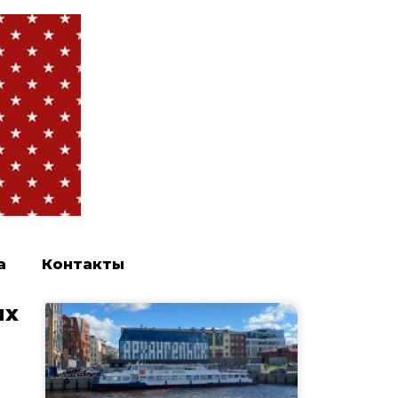
а
Контакты
ых
и