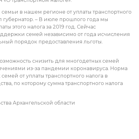
 «О транспортном налоге».
семьи в нашем регионе от уплаты транспортного
л губернатор. – В июле прошлого года мы
ты этого налога за 2019 год. Сейчас
оддержки семей независимо от года исчисления
ельный порядок предоставления льготы.
 возможность снизить для многодетных семей
ничениями из-за пандемии коронавируса. Норма
семей от уплаты транспортного налога в
тва, по которому сумма транспортного налога
ства Архангельской области