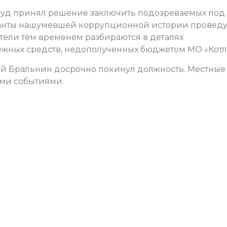
 суд принял решение заключить подозреваемых под
анты нашумевшей коррупционной истории проведу
тели тем временем разбираются в деталях
нежных средств, недополученных бюджетом МО «Котл
рей Бральнин досрочно покинул должность. Местные
ими событиями.