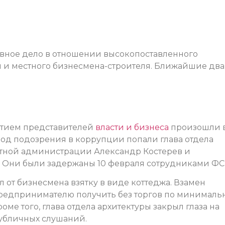
овное дело в отношении высокопоставленного
 и местного бизнесмена-строителя. Ближайшие два
стием представителей
власти и бизнеса
произошли 
Под подозрения в коррупции попали глава отдела
стной администрации Александр Костерев и
 Они были задержаны 10 февраля сотрудниками ФС
л от бизнесмена взятку в виде коттеджа. Взамен
редпринимателю получить без торгов по минималь
оме того, глава отдела архитектуры закрыл глаза на
публичных слушаний.