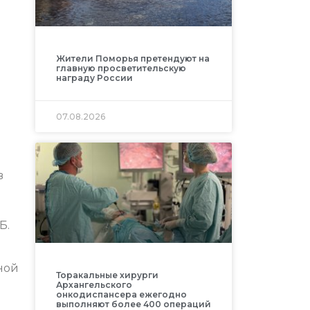
Жители Поморья претендуют на
главную просветительскую
награду России
07.08.2026
в
Б.
ной
Торакальные хирурги
Архангельского
онкодиспансера ежегодно
выполняют более 400 операций