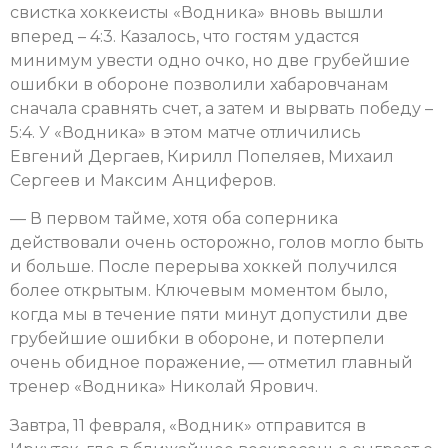
свистка хоккеисты «Водника» вновь вышли
вперед – 4:3. Казалось, что гостям удастся
минимум увести одно очко, но две грубейшие
ошибки в обороне позволили хабаровчанам
сначала сравнять счет, а затем и вырвать победу –
5:4. У «Водника» в этом матче отличились
Евгений Дергаев, Кирилл Попеляев, Михаил
Сергеев и Максим Анциферов.
— В первом тайме, хотя оба соперника
действовали очень осторожно, голов могло быть
и больше. После перерыва хоккей получился
более открытым. Ключевым моментом было,
когда мы в течение пяти минут допустили две
грубейшие ошибки в обороне, и потерпели
очень обидное поражение, — отметил главный
тренер «Водника» Николай Ярович.
Завтра, 11 февраля, «Водник» отправится в