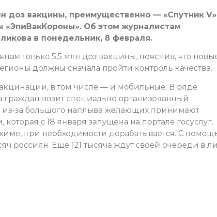
лн доз вакцины, преимущественно — «Спутник V»
 «ЭпиВакКороны». Об этом журналистам
ликова в понедельник, 8 февраля.
янам только 5,5 млн доз вакцины, пояснив, что новы
егионы должны сначала пройти контроль качества.
вакцинации, в том числе — и мобильные. В ряде
а граждан возит специально организованный
и из-за большого наплыва желающих принимают
которая с 18 января запущена на портале госуслуг.
ежиме, при необходимости дорабатывается. С помощ
яч россиян. Еще 121 тысяча ждут своей очереди в л