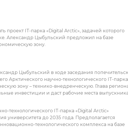
 проект IT-парка «Digital Arctic», задачей которого
ике. Александр Цыбульский предложил на базе
ономическую зону.
ександр Цыбульский в ходе заседания попечительс
го Арктического научно-технологического IT-парка
мическую зону – технико-внедренческую. Глава регион
ельные инвестиции и даст рабочие места выпускник
о-технологического IT-парка «Digital Arctic»
ия университета до 2035 года. Предполагается
инновационно-технологического комплекса на базе