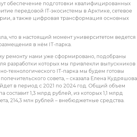
анут обеспечение подготовки квалифицированных
итие передовой IТ-экосистемы в Арктике, сетевое
рии, а также цифровая трансформация основных
а, что в настоящий момент университетом ведется
размещения в нём IT-парка.
му ремонту нами уже сформировано, подобраны
ля разработки которых мы привлекли выпускников
но-технологического IT-парка мы будем готовы
опечительского совета, – сказала Елена Кудряшова
йдет в период с 2021 по 2024 год. Общий объем
 составит 1,3 млрд рублей, из которых 1,1 млрд
та, 214,3 млн рублей – внебюджетные средства.