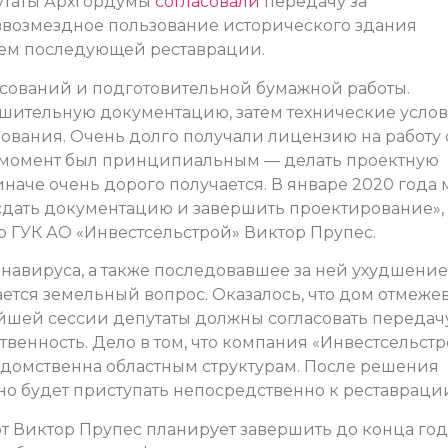
путаты Архгордумы
согласовали
передачу за
езвозмездное пользование исторического здания
ием последующей реставрации.
асований и подготовительной бумажной работы.
шительную документацию, затем технические услов
ования. Очень долго получали лицензию на работу 
т момент был принципиальным — делать проектную
аче очень дорого получается. В январе 2020 года 
сдать документацию и завершить проектирование»,
р ГУК АО «Инвестсельстрой» Виктор Прупес.
навируса, а также последовавшее за ней ухудшение
ется земельный вопрос. Оказалось, что дом отмеже
айшей сессии депутаты должны согласовать передач
твенность. Дело в том, что компания «Инвестсельст
домственна областным структурам. После решения
о будет приступать непосредственно к реставраци
т Виктор Прупес планирует завершить до конца год