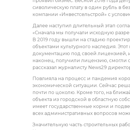
проявил бизнес. Весной 2018 года де
сиволическую плату в один рубль в б
компании «Инвестсельстрой» с услов
Далее наступил длительный этап согл
«Сначала мы получали исходную разре
В 2019 году вышли на стадию проектир
объектами культурного наследия. Это
документацию под своей лицензией, ин
наконец, получили лицензию, смогли 
рассказал журналисту News29 директо
Повлияла на процесс и пандемия коро
экономической ситуации. Сейчас реша
почти по цоколю. Кроме того, на ближ
объекта из городской в областную собс
имеет государственные корни и подве
всех административных вопросов можн
Значительную часть строительных рабо