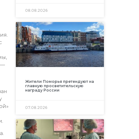
08.08.2026
ия.
с
мы,
 —
Жители Поморья претендуют на
главную просветительскую
награду России
ван
у
рой»
07.08.2026
и.
а.