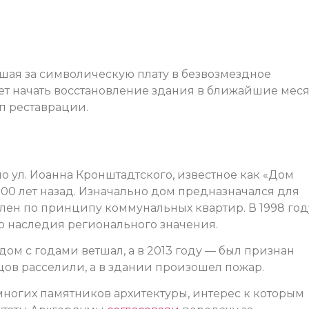
шая за символическую плату в безвозмездное
ет начать восстановление здания в ближайшие мес
ап реставрации.
 ул. Иоанна Кронштадтского, известное как «Дом
 100 лет назад. Изначально дом предназначался для
елен по принципу коммунальных квартир. В 1998 год
о наследия регионального значения.
дом с годами ветшал, а в 2013 году — был признан
цов расселили, а в здании произошел пожар.
многих памятников архитектуры, интерес к которым