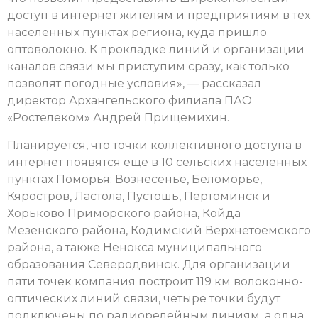
доступ в интернет жителям и предприятиям в тех
населенных пунктах региона, куда пришло
оптоволокно. К прокладке линий и организации
каналов связи мы приступим сразу, как только
позволят погодные условия», — рассказал
директор Архангельского филиала ПАО
«Ростелеком» Андрей Прищемихин.
Планируется, что точки коллективного доступа в
интернет появятся еще в 10 сельских населенных
пунктах Поморья: Вознесенье, Беломорье,
Кяростров, Ластола, Пустошь, Пертоминск и
Хорьково Приморского района, Койда
Мезенского района, Кодимский Верхнетоемского
района, а также Ненокса муниципального
образования Северодвинск. Для организации
пяти точек компания построит 119 км волоконно-
оптических линий связи, четыре точки будут
подключены по радиорелейным линиям, а одна